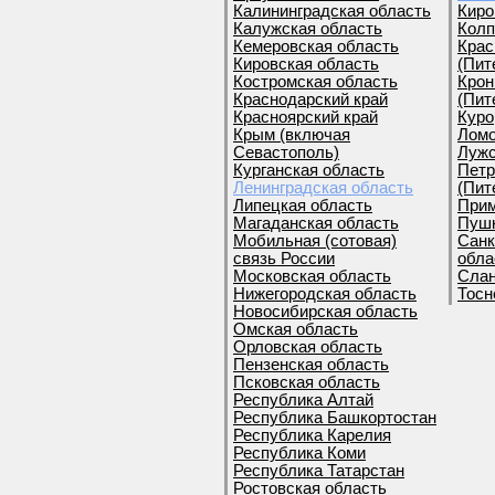
Калининградская область
Киро
Калужская область
Колп
Кемеровская область
Крас
Кировская область
(Пит
Костромская область
Крон
Краснодарский край
(Пит
Красноярский край
Куро
Крым (включая
Ломо
Севастополь)
Лужс
Курганская область
Петр
Ленинградская область
(Пит
Липецкая область
Прим
Магаданская область
Пушк
Мобильная (сотовая)
Санк
связь России
обла
Московская область
Слан
Нижегородская область
Тосн
Новосибирская область
Омская область
Орловская область
Пензенская область
Псковская область
Республика Алтай
Республика Башкортостан
Республика Карелия
Республика Коми
Республика Татарстан
Ростовская область