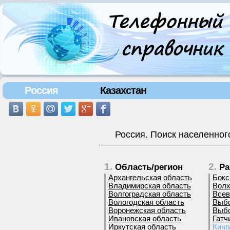
Россия
Казахстан
Россия. Поиск населенног
1.
2.
Область/регион
Ра
Архангельская область
Бокс
Владимирская область
Волх
Волгоградская область
Всев
Вологодская область
Выбо
Воронежская область
Выбо
Ивановская область
Гатч
Иркутская область
Кинг