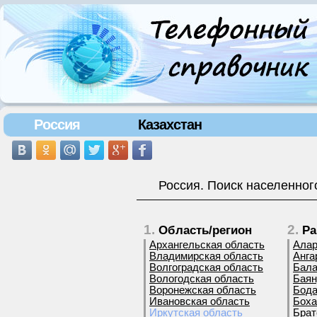
Россия
Казахстан
Россия. Поиск населенног
1.
2.
Область/регион
Ра
Архангельская область
Алар
Владимирская область
Анга
Волгоградская область
Бала
Вологодская область
Баян
Воронежская область
Бода
Ивановская область
Боха
Иркутская область
Брат