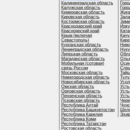
Калининградская область
Горо
Калужская область
Горо
Кемеровская область
Жига
Кировская область
Зала
Костромская область
Зими
Краснодарский край
Ирку
Красноярский край
Ката
Крым (включая
Качу
Севастополь)
Кире
Курганская область
Нижн
Ленинградская область
Нуку
Липецкая область
Обла
Магаданская область
Ольх
Мобильная (сотовая)
Осин
связь России
Слюд
Московская область
Тайш
Нижегородская область
Тулу
Новосибирская область
Усол
Омская область
Усть
Орловская область
Усть
Пензенская область
Усть
Псковская область
Чере
Республика Алтай
Чунс
Республика Башкортостан
Шеле
Республика Карелия
Эхир
Республика Коми
Республика Татарстан
Ростовская область