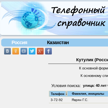
Россия
Казахстан
Кутулик (Росс
К основной форм
К основному сп
Условия поиска:
улица: 40 лет
↓
Фамилия, инициалы
Телефон
3-72-92
Яврян Г.С.