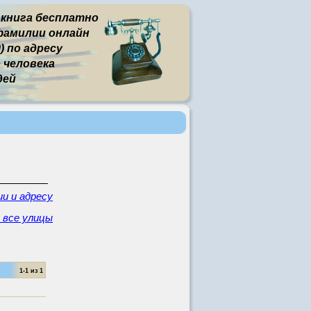
 книга бесплатно
фамилии онлайн
) по адресу
человека
дей
и и адресу
 все улицы
1-1 из 1