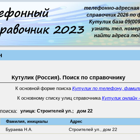
телефонно-адресная
справочник 2026 по 
Кутулик база 09(009
узнать тел. номер 
найти адреса лю
н
Кутулик (Россия). Поиск по справочнику
К основной форме поиска
Кутулик по телефону, фамили
К основному списку улиц справочника
Кутулик онлайн -
поиска:
улица: Строителей ул.;
дом 22
↓
Фамилия, инициалы
Адрес
Бураева Н.А.
Строителей ул.,
дом 22