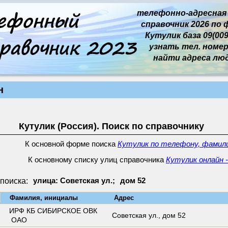
телефонно-адресная
справочник 2026 по 
Кутулик база 09(009
узнать тел. номер 
найти адреса лю
н
Кутулик (Россия). Поиск по справочнику
К основной форме поиска
Кутулик по телефону, фамили
К основному списку улиц справочника
Кутулик онлайн -
поиска:
улица: Советская ул.;
дом 52
↓
Фамилия, инициалы
Адрес
ИРФ КБ СИБИРСКОЕ ОВК
Советская ул.,
дом 52
ОАО