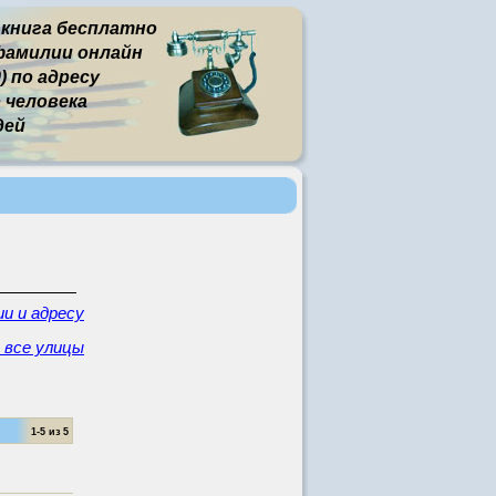
 книга бесплатно
фамилии онлайн
) по адресу
человека
дей
и и адресу
 все улицы
1-5 из 5