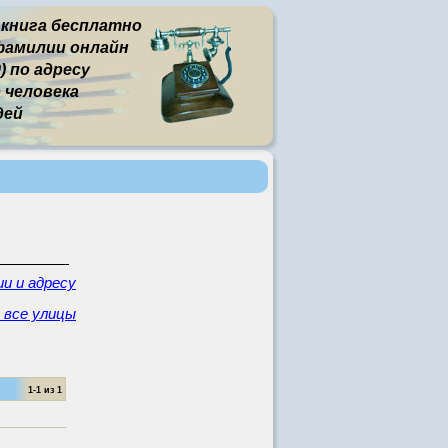
 книга бесплатно
фамилии онлайн
) по адресу
человека
дей
и и адресу
 все улицы
1-1 из 1