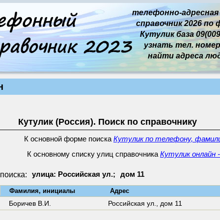
телефонно-адресная
справочник 2026 по 
Кутулик база 09(009
узнать тел. номер 
найти адреса лю
н
Кутулик (Россия). Поиск по справочнику
К основной форме поиска
Кутулик по телефону, фамили
К основному списку улиц справочника
Кутулик онлайн -
поиска:
улица: Российская ул.;
дом 11
↓
Фамилия, инициалы
Адрес
Боричев В.И.
Российская ул.,
дом 11