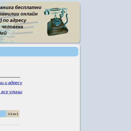
 книга бесплатно
фамилии онлайн
) по адресу
человека
дей
и и адресу
 все улицы
1-1 из 1