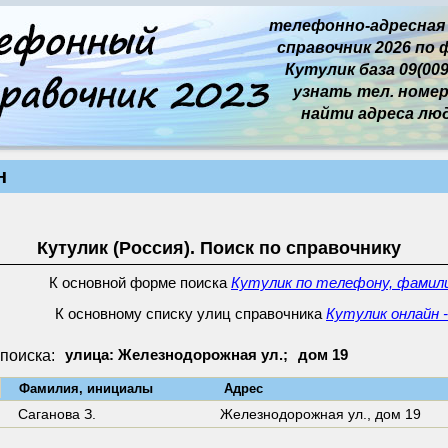
телефонно-адресная
справочник 2026 по 
Кутулик база 09(009
узнать тел. номер 
найти адреса лю
н
Кутулик (Россия). Поиск по справочнику
К основной форме поиска
Кутулик по телефону, фамили
К основному списку улиц справочника
Кутулик онлайн -
поиска:
улица: Железнодорожная ул.;
дом 19
↓
Фамилия, инициалы
Адрес
Саганова З.
Железнодорожная ул.,
дом 19