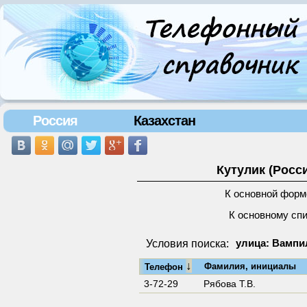
Россия
Казахстан
Кутулик (Росс
К основной форм
К основному сп
Условия поиска:
улица: Вампил
↓
Фамилия, инициалы
Телефон
3-72-29
Рябова Т.В.