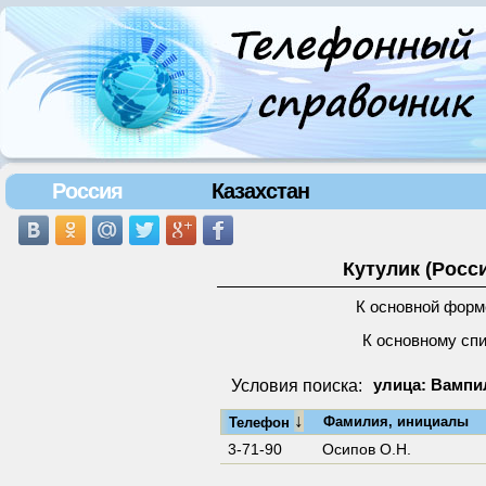
Россия
Казахстан
Кутулик (Росс
К основной форм
К основному сп
Условия поиска:
улица: Вампил
↓
Фамилия, инициалы
Телефон
3-71-90
Осипов О.Н.