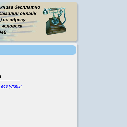
 книга бесплатно
фамилии онлайн
) по адресу
человека
дей
а
 все улицы