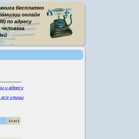
 книга бесплатно
фамилии онлайн
9) по адресу
человека
дей
и и адресу
- все улицы
1-1 из 1