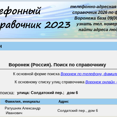
телефонно-адресная
справочник 2026 по 
Воронежа база 09(00
узнать тел. номер 
найти адреса лю
н
Воронеж (Россия). Поиск по справочнику
К основной форме поиска
Воронеж по телефону, фамили
К основному списку улиц справочника
Воронеж онлайн 
поиска:
улица: Солдатский пер.;
дом 6
↓
Фамилия, инициалы
Адрес
Ратушняк Александр
Солдатский пер.,
дом 6
Иванович