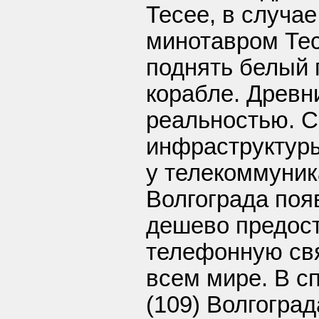
Тесее, в случа
минотавром Те
поднять белый 
корабле. Древн
реальностью. С
инфраструктур
у телекоммуни
Волгограда поя
дешево предос
телефонную свя
всем мире. В с
(109) Волгогра