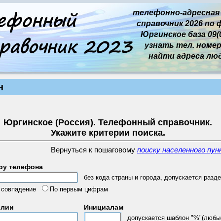
телефонно-адресная
справочник 2026 по 
Юргинское база 09(0
узнать тел. номер 
найти адреса лю
н
Юргинское (Россия). Телефонный справочник.
Укажите критерии поиска.
Вернуться к пошаговому
поиску населенного пун
ру телефона
без кода страны и города, допускается разде
 совпадение
По первым цифрам
илии
Инициалам
допускается шаблон "%"(любы