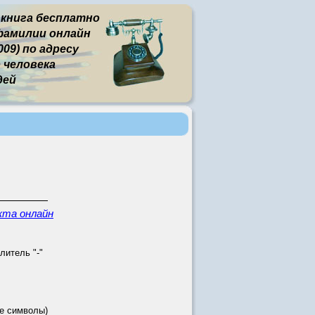
 книга бесплатно
фамилии онлайн
09) по адресу
человека
дей
кта онлайн
литель "-"
е символы)