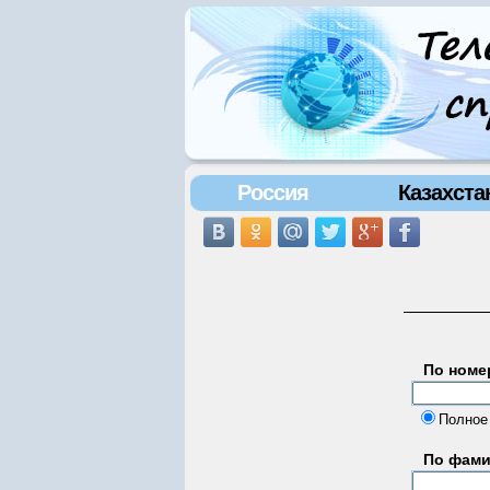
Россия
Казахста
По номе
Полное
По фам