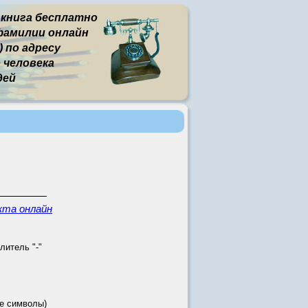
 книга бесплатно
фамилии онлайн
 по адресу
человека
дей
кта онлайн
литель "-"
е символы)