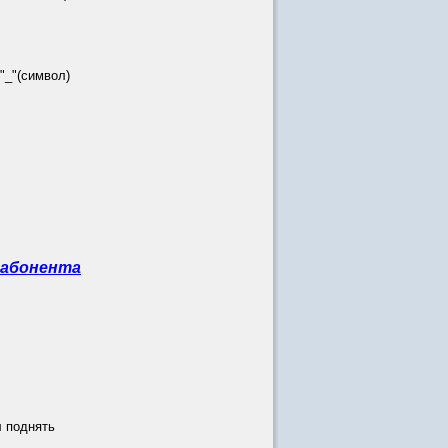
_"(символ)
 абонента
л поднять