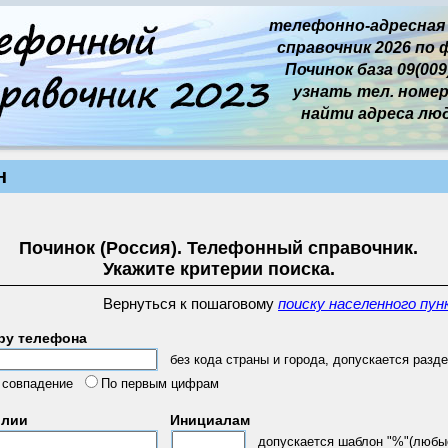
телефонно-адресная
справочник 2026 по 
Починок база 09(009)
узнать тел. номер 
найти адреса лю
н
Починок (Россия). Телефонный справочник.
Укажите критерии поиска.
Вернуться к пошаговому
поиску населенного пун
ру телефона
без кода страны и города, допускается разде
 совпадение
По первым цифрам
илии
Инициалам
допускается шаблон "%"(любы