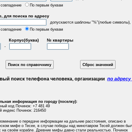
 совпадение
По первым буквам
, для поиска по адресу
допускаются шаблоны "%"(любые символы), "
 совпадение
По первым буквам
Корпус(буква)
№ квартиры
-
вый поиск телефона человека, организации
по адресу
льная информация по городу (поселку):
ный код Починок: +7 481 49
й индекс Починок: 216450
поминание о передаче информации на дальние расстояния, описано в
еском мифе о Тесее, в случае победы над минотавром Тесей должен бы
с на своём корабле. Древние мифы давно стали реальностью. Починок