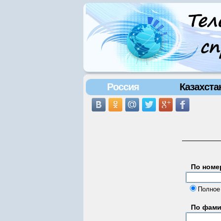
Россия
Казахста
По номе
Полное
По фам