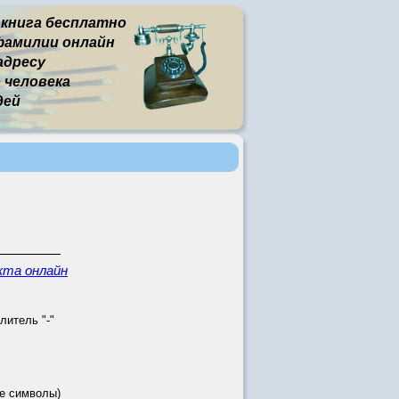
 книга бесплатно
фамилии онлайн
адресу
человека
дей
кта онлайн
литель "-"
е символы)