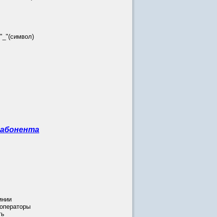
_"(символ)
 абонента
инии
 операторы
ть