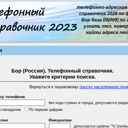
телефонно-адресная
справочник 2026 по 
Бор база 09(009) по 
узнать тел. номер 
найти адреса лю
н
Бор (Россия). Телефонный справочник.
Укажите критерии поиска.
Вернуться к пошаговому
поиску населенного пун
ру телефона
без кода страны и города, допускается разде
 совпадение
По первым цифрам
илии
Инициалам
допускается шаблон "%"(любы