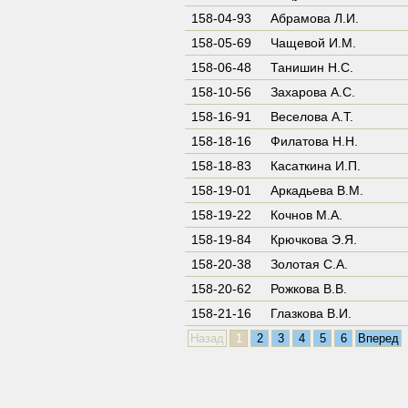
158-04-93
Абрамова Л.И.
158-05-69
Чащевой И.М.
158-06-48
Танишин Н.С.
158-10-56
Захарова А.С.
158-16-91
Веселова А.Т.
158-18-16
Филатова Н.Н.
158-18-83
Касаткина И.П.
158-19-01
Аркадьева В.М.
158-19-22
Кочнов М.А.
158-19-84
Крючкова Э.Я.
158-20-38
Золотая С.А.
158-20-62
Рожкова В.В.
158-21-16
Глазкова В.И.
Назад
1
2
3
4
5
6
Вперед