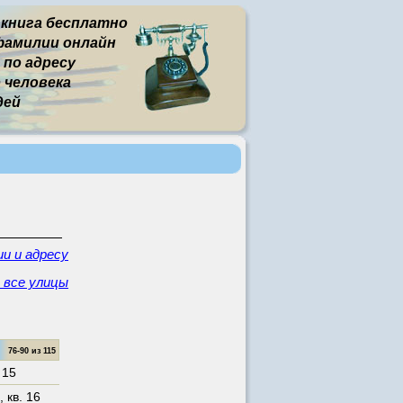
 книга бесплатно
фамилии онлайн
 по адресу
человека
дей
и и адресу
- все улицы
76-90 из 115
 15
,
кв. 16