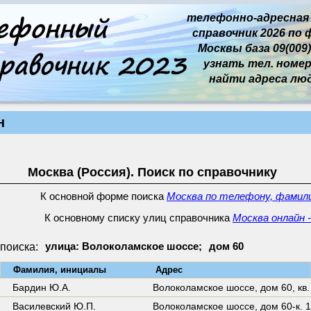
телефонно-адресная
справочник 2026 по 
Москвы база 09(009)
узнать тел. номер 
найти адреса лю
н
Москва (Россия). Поиск по справочнику
К основной форме поиска
Москва по телефону, фамили
К основному списку улиц справочника
Москва онлайн 
поиска:
улица: Волоколамское шоссе;
дом 60
↓
Фамилия, инициалы
Адрес
Бардин Ю.А.
Волоколамское шоссе,
дом 60
,
кв.
Василевский Ю.П.
Волоколамское шоссе,
дом 60-к. 1