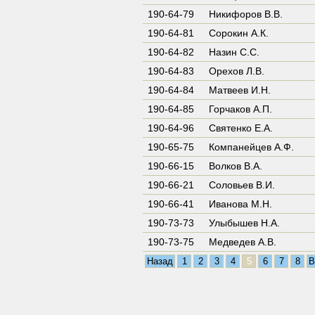
190-64-79
Никифоров В.В.
190-64-81
Сорокин А.К.
190-64-82
Назин С.С.
190-64-83
Орехов Л.В.
190-64-84
Матвеев И.Н.
190-64-85
Горчаков А.П.
190-64-96
Святенко Е.А.
190-65-75
Компанейцев А.Ф.
190-66-15
Волков В.А.
190-66-21
Соловьев В.И.
190-66-41
Иванова М.Н.
190-73-73
Улыбышев Н.А.
190-73-75
Медведев А.В.
Назад
1
2
3
4
5
6
7
8
В