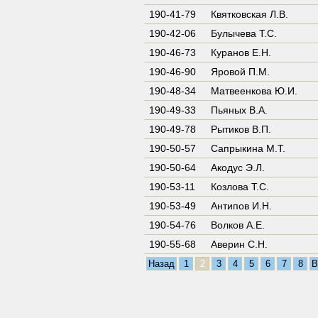
190-41-79
Квятковская Л.В.
190-42-06
Булычева Т.С.
190-46-73
Куранов Е.Н.
190-46-90
Яровой П.М.
190-48-34
Матвеенкова Ю.И.
190-49-33
Пьяных В.А.
190-49-78
Рытиков В.П.
190-50-57
Сапрыкина М.Т.
190-50-64
Акодус Э.Л.
190-53-11
Козлова Т.С.
190-53-49
Антипов И.Н.
190-54-76
Волков А.Е.
190-55-68
Аверин С.Н.
Назад
1
2
3
4
5
6
7
8
В