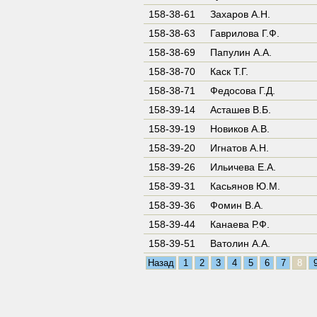
158-38-61
Захаров А.Н.
158-38-63
Гаврилова Г.Ф.
158-38-69
Папулин А.А.
158-38-70
Каск Т.Г.
158-38-71
Федосова Г.Д.
158-39-14
Асташев В.Б.
158-39-19
Новиков А.В.
158-39-20
Игнатов А.Н.
158-39-26
Ильичева Е.А.
158-39-31
Касьянов Ю.М.
158-39-36
Фомин В.А.
158-39-44
Канаева Р.Ф.
158-39-51
Ватолин А.А.
Назад
1
2
3
4
5
6
7
8