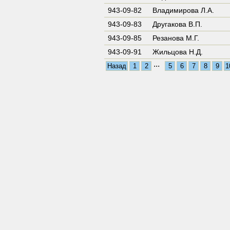
943-09-82
Владимирова Л.А.
943-09-83
Другакова В.П.
943-09-85
Резанова М.Г.
943-09-91
Жильцова Н.Д.
...
Назад
1
2
5
6
7
8
9
1