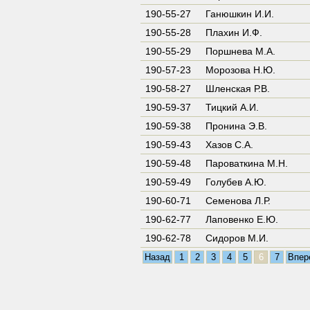
190-55-27
Ганюшкин И.И.
190-55-28
Плахин И.Ф.
190-55-29
Поршнева М.А.
190-57-23
Морозова Н.Ю.
190-58-27
Шленская Р.В.
190-59-37
Тицкий А.И.
190-59-38
Пронина Э.В.
190-59-43
Хазов С.А.
190-59-48
Пароваткина М.Н.
190-59-49
Голубев А.Ю.
190-60-71
Семенова Л.Р.
190-62-77
Лаповенко Е.Ю.
190-62-78
Сидоров М.И.
Назад
1
2
3
4
5
6
7
Впер