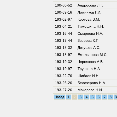
190-60-52
Андросова Л.Г.
190-69-16
Ложников Г.И.
193-02-97
Кротова В.М.
193-04-21
Тимошина Н.Н.
193-16-44
Смирнова Н.А.
193-17-44
Зверева К.П.
193-18-32
Детушев А.С.
193-18-97
Емельянова М.С.
193-19-32
Чернякова А.В.
193-19-97
Трушина Н.А.
193-22-76
Шибаев И.Н.
193-26-26
Белозерова Н.А.
193-27-26
Макарова Н.И.
Назад
1
2
3
4
5
6
7
8
В