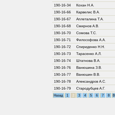
190-16-34
Кохан Н.А.
190-16-66
Карвелис В.А.
190-16-67
Аплеталина Т.А.
190-16-68
Смирнов А.В.
190-16-70
Сомова Т.С.
190-16-71
Философова А.А.
190-16-72
Спириденко Н.Н.
190-16-73
Тарасенко А.Л.
190-16-74
Штатнова В.А.
190-16-76
Ванюшина З.В.
190-16-77
Ванюшин В.В.
190-16-78
Александров А.С.
190-16-79
Стародубцев А.Г.
Назад
1
2
3
4
5
6
7
8
В