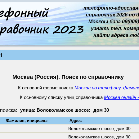
телефонно-адресная
справочник 2026 по 
Москвы база 09(009)
узнать тел. номер 
найти адреса лю
н
Москва (Россия). Поиск по справочнику
К основной форме поиска
Москва по телефону, фамили
К основному списку улиц справочника
Москва онлайн 
поиска:
улица: Волоколамское шоссе;
дом 30
↓
Фамилия, инициалы
Адрес
Волоколамское шоссе,
дом 30
Волоколамское шоссе,
дом 30