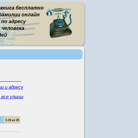
 книга бесплатно
фамилии онлайн
 по адресу
человека
дей
и и адресу
- все улицы
1-15 из 25