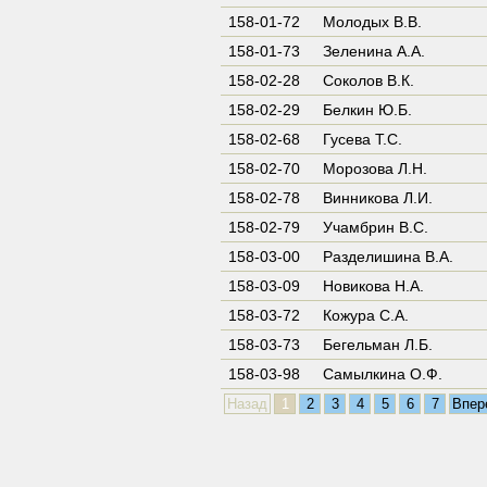
158-01-72
Молодых В.В.
158-01-73
Зеленина А.А.
158-02-28
Соколов В.К.
158-02-29
Белкин Ю.Б.
158-02-68
Гусева Т.С.
158-02-70
Морозова Л.Н.
158-02-78
Винникова Л.И.
158-02-79
Учамбрин В.С.
158-03-00
Разделишина В.А.
158-03-09
Новикова Н.А.
158-03-72
Кожура С.А.
158-03-73
Бегельман Л.Б.
158-03-98
Самылкина О.Ф.
Назад
1
2
3
4
5
6
7
Впер