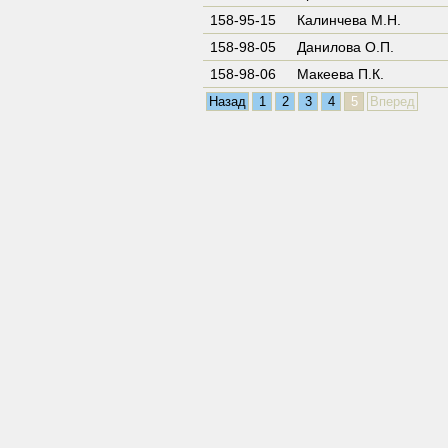
158-95-15
Калинчева М.Н.
158-98-05
Данилова О.П.
158-98-06
Макеева П.К.
Назад
1
2
3
4
5
Вперед