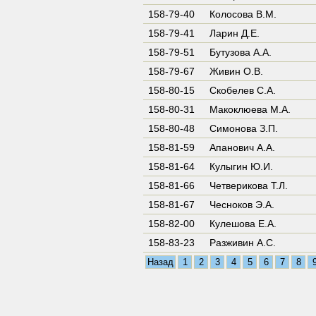
158-79-40
Колосова В.М.
158-79-41
Ларин Д.Е.
158-79-51
Бутузова А.А.
158-79-67
Живин О.В.
158-80-15
Скобелев С.А.
158-80-31
Макоклюева М.А.
158-80-48
Симонова З.П.
158-81-59
Апанович А.А.
158-81-64
Кулыгин Ю.И.
158-81-66
Четверикова Т.Л.
158-81-67
Чесноков Э.А.
158-82-00
Кулешова Е.А.
158-83-23
Разживин А.С.
Назад
1
2
3
4
5
6
7
8