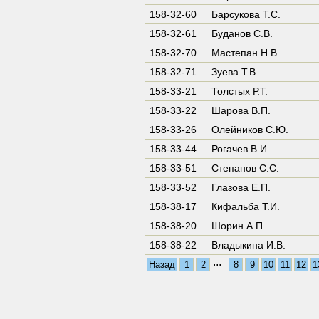
158-32-60
Барсукова Т.С.
158-32-61
Буданов С.В.
158-32-70
Мастепан Н.В.
158-32-71
Зуева Т.В.
158-33-21
Толстых Р.Т.
158-33-22
Шарова В.П.
158-33-26
Олейников С.Ю.
158-33-44
Рогачев В.И.
158-33-51
Степанов С.С.
158-33-52
Глазова Е.П.
158-38-17
Кифальба Т.И.
158-38-20
Шорин А.П.
158-38-22
Владыкина И.В.
...
Назад
1
2
8
9
10
11
12
1