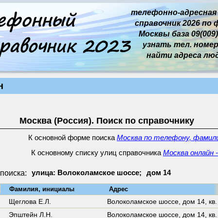
телефонно-адресная
справочник 2026 по 
Москвы база 09(009)
узнать тел. номер 
найти адреса лю
н
Москва (Россия). Поиск по справочнику
К основной форме поиска
Москва по телефону, фамили
К основному списку улиц справочника
Москва онлайн 
поиска:
улица: Волоколамское шоссе;
дом 14
↓
Фамилия, инициалы
Адрес
9
Щеглова Е.Л.
Волоколамское шоссе,
дом 14
,
кв.
Эпштейн Л.Н.
Волоколамское шоссе,
дом 14
,
кв.