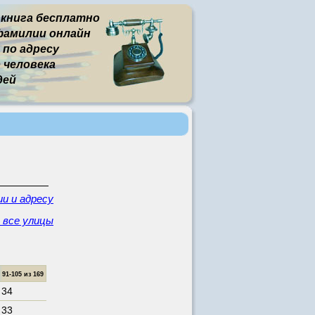
 книга бесплатно
фамилии онлайн
 по адресу
человека
дей
и и адресу
- все улицы
1-105 из 169
 34
 33