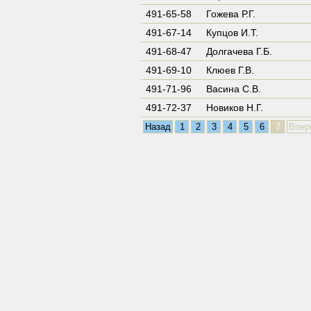
491-65-58
Гожева Р.Г.
491-67-14
Купцов И.Т.
491-68-47
Долгачева Г.Б.
491-69-10
Клюев Г.В.
491-71-96
Васина С.В.
491-72-37
Новиков Н.Г.
Назад
1
2
3
4
5
6
7
Впер