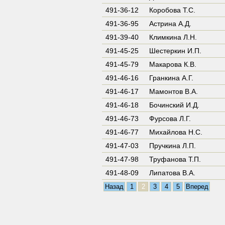
491-36-12
Коробова Т.С.
491-36-95
Астрина А.Д.
491-39-40
Климкина Л.Н.
491-45-25
Шестеркин И.П.
491-45-79
Макарова К.В.
491-46-16
Гранкина А.Г.
491-46-17
Мамонтов В.А.
491-46-18
Бочинский И.Д.
491-46-73
Фурсова Л.Г.
491-46-77
Михайлова Н.С.
491-47-03
Пручкина Л.П.
491-47-98
Труфанова Т.П.
491-48-09
Липатова В.А.
Назад
1
2
3
4
5
Вперед