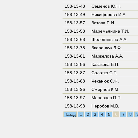
158-13-48
Семенов Ю.Н.
158-13-49
Никифорова И.А.
158-13-57
Зотова П.И.
158-13-58
Маремьянина Т.И.
158-13-68
Шелопицына А.А.
158-13-78
Зверенчук Л.Ф.
158-13-81
Маркелова А.А.
158-13-86
Казакова В.П.
158-13-87
Солотко С.Т.
158-13-88
Чеканюк С.Ф.
158-13-96
Смирнов К.М.
158-13-97
Мановцев П.П.
158-13-98
Неробов М.В.
Назад
1
2
3
4
5
6
7
8