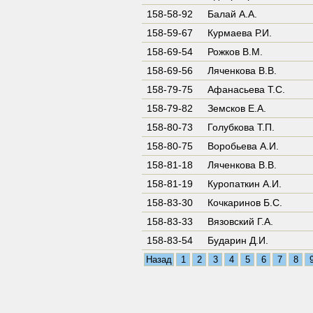
158-58-92
Балай А.А.
158-59-67
Курмаева Р.И.
158-69-54
Рожков В.М.
158-69-56
Ляченкова В.В.
158-79-75
Афанасьева Т.С.
158-79-82
Земсков Е.А.
158-80-73
Голубкова Т.П.
158-80-75
Воробьева А.И.
158-81-18
Ляченкова В.В.
158-81-19
Куропаткин А.И.
158-83-30
Кочкаринов Б.С.
158-83-33
Вязовский Г.А.
158-83-54
Бударин Д.И.
Назад
1
2
3
4
5
6
7
8