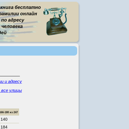
 книга бесплатно
фамилии онлайн
 по адресу
человека
дей
и и адресу
- все улицы
6-180 из 247
. 140
. 184