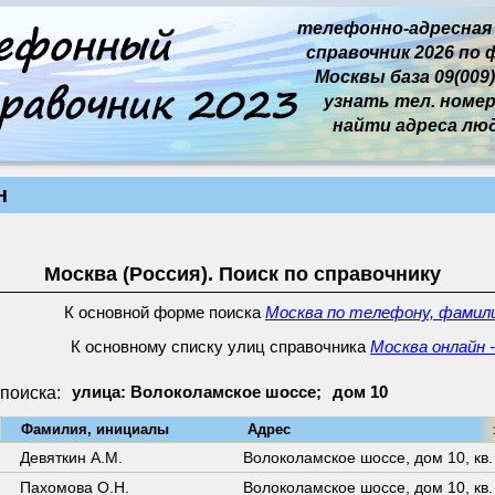
телефонно-адресная
справочник 2026 по 
Москвы база 09(009)
узнать тел. номер 
найти адреса лю
н
Москва (Россия). Поиск по справочнику
К основной форме поиска
Москва по телефону, фамили
К основному списку улиц справочника
Москва онлайн 
поиска:
улица: Волоколамское шоссе;
дом 10
↓
Фамилия, инициалы
Адрес
16
Девяткин А.М.
Волоколамское шоссе,
дом 10
,
кв
Пахомова О.Н.
Волоколамское шоссе,
дом 10
,
кв