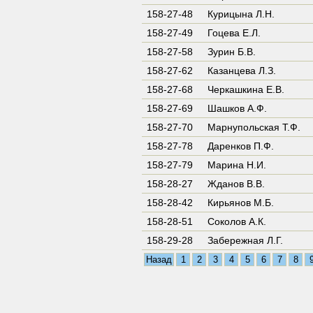
158-27-48
Курицына Л.Н.
158-27-49
Гоцева Е.Л.
158-27-58
Зурин Б.В.
158-27-62
Казанцева Л.З.
158-27-68
Черкашкина Е.В.
158-27-69
Шашков А.Ф.
158-27-70
Марнупольская Т.Ф.
158-27-78
Даренков П.Ф.
158-27-79
Марина Н.И.
158-28-27
Жданов В.В.
158-28-42
Кирьянов М.Б.
158-28-51
Соколов А.К.
158-29-28
Забережная Л.Г.
Назад
1
2
3
4
5
6
7
8