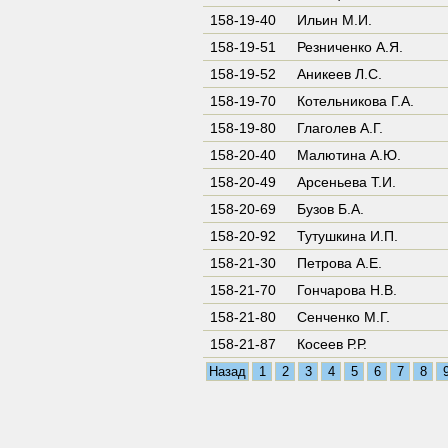
158-19-40
Ильин М.И.
158-19-51
Резниченко А.Я.
158-19-52
Аникеев Л.С.
158-19-70
Котельникова Г.А.
158-19-80
Глаголев А.Г.
158-20-40
Малютина А.Ю.
158-20-49
Арсеньева Т.И.
158-20-69
Бузов Б.А.
158-20-92
Тутушкина И.П.
158-21-30
Петрова А.Е.
158-21-70
Гончарова Н.В.
158-21-80
Сенченко М.Г.
158-21-87
Косеев Р.Р.
Назад
1
2
3
4
5
6
7
8