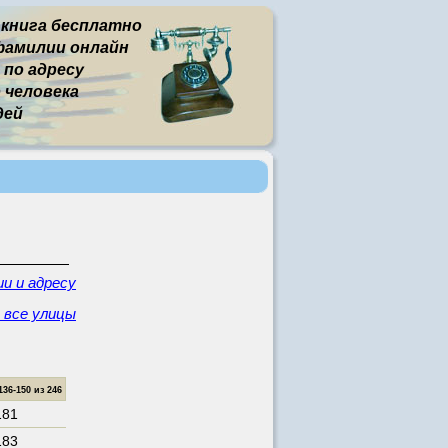
 книга бесплатно
фамилии онлайн
 по адресу
человека
дей
и и адресу
- все улицы
6-150 из 246
181
183