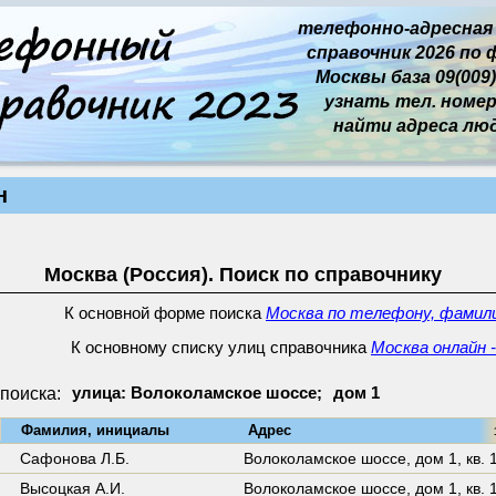
телефонно-адресная
справочник 2026 по 
Москвы база 09(009)
узнать тел. номер 
найти адреса лю
н
Москва (Россия). Поиск по справочнику
К основной форме поиска
Москва по телефону, фамили
К основному списку улиц справочника
Москва онлайн 
поиска:
улица: Волоколамское шоссе;
дом 1
↓
Фамилия, инициалы
Адрес
13
Сафонова Л.Б.
Волоколамское шоссе,
дом 1
,
кв. 
Высоцкая А.И.
Волоколамское шоссе,
дом 1
,
кв. 