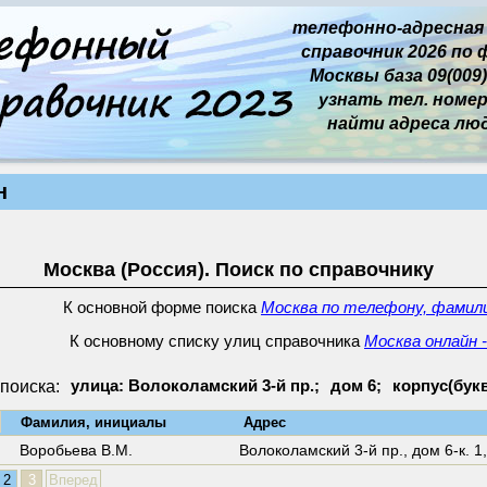
телефонно-адресная
справочник 2026 по 
Москвы база 09(009)
узнать тел. номер 
найти адреса лю
н
Москва (Россия). Поиск по справочнику
К основной форме поиска
Москва по телефону, фамили
К основному списку улиц справочника
Москва онлайн 
поиска:
улица: Волоколамский 3-й пр.;
дом 6;
корпус(буква
↓
Фамилия, инициалы
Адрес
Воробьева В.М.
Волоколамский 3-й пр.,
дом 6-к. 1
2
3
Вперед