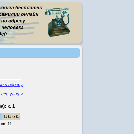
 книга бесплатно
фамилии онлайн
 по адресу
человека
дей
и и адресу
- все улицы
): к. 1
31-31 из 31
,
кв. 11