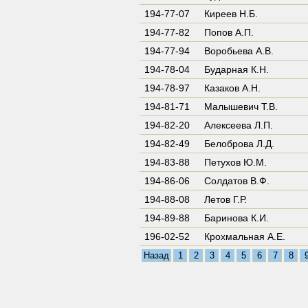
194-77-07
Киреев Н.Б.
194-77-82
Попов А.П.
194-77-94
Воробьева А.В.
194-78-04
Бударная К.Н.
194-78-97
Казаков А.Н.
194-81-71
Малышевич Т.В.
194-82-20
Алексеева Л.П.
194-82-49
Белоброва Л.Д.
194-83-88
Петухов Ю.М.
194-86-06
Солдатов В.Ф.
194-88-08
Летов Г.Р.
194-89-88
Баринова К.И.
196-02-52
Крохмальная А.Е.
Назад
1
2
3
4
5
6
7
8