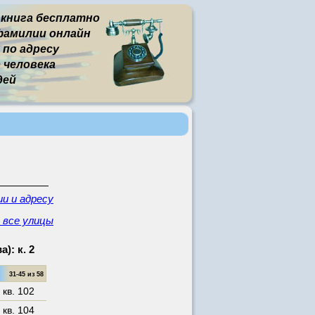
 книга бесплатно
фамилии онлайн
 по адресу
человека
дей
и и адресу
- все улицы
): к. 2
31-45 из 58
,
кв. 102
,
кв. 104