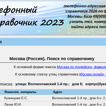
телефонно-адресная
справочник 2026 по 
Москвы база 09(009)
узнать тел. номер 
найти адреса лю
н
Москва (Россия). Поиск по справочнику
К основной форме поиска
Москва по телефону, фамили
К основному списку улиц справочника
Москва онлайн 
поиска:
улица: Волоколамский 1-й пр.;
дом 6;
корпус(буква
↓
Фамилия, инициалы
Адрес
Кузнецова Е.С.
Волоколамский 1-й пр.,
дом 6-к. 2
Лачак Ю.И.
Волоколамский 1-й пр.,
дом 6-к. 2