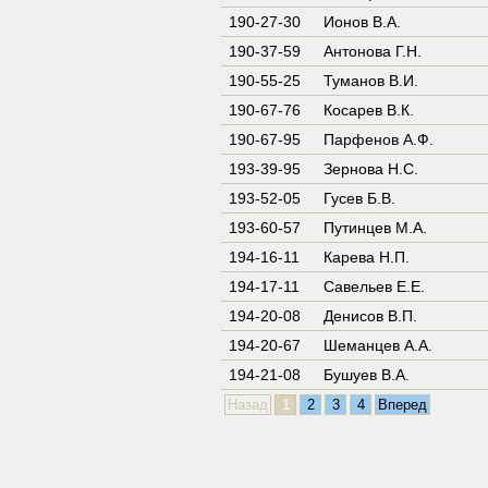
190-27-30
Ионов В.А.
190-37-59
Антонова Г.Н.
190-55-25
Туманов В.И.
190-67-76
Косарев В.К.
190-67-95
Парфенов А.Ф.
193-39-95
Зернова Н.С.
193-52-05
Гусев Б.В.
193-60-57
Путинцев М.А.
194-16-11
Карева Н.П.
194-17-11
Савельев Е.Е.
194-20-08
Денисов В.П.
194-20-67
Шеманцев А.А.
194-21-08
Бушуев В.А.
Назад
1
2
3
4
Вперед