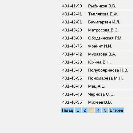
491-41-90
Рыбников В.В.
491-42-41
Теплякова Е.Ф.
491-42-81
Баумгартен И.Л.
491-43-20
Матросова В.С.
491-43-68
Ободзинская Р.М.
491-43-76
Фрайнт И.И.
491-44-42
Муратова В.А.
491-45-29
Юхина В.Н.
491-45-49
Полубояринова Н.В.
491-45-95
Пономарева М.Н.
491-46-43
Мац А.Е.
491-46-49
Чернова О.С.
491-46-96
Михеев В.В.
Назад
1
2
3
4
5
Вперед