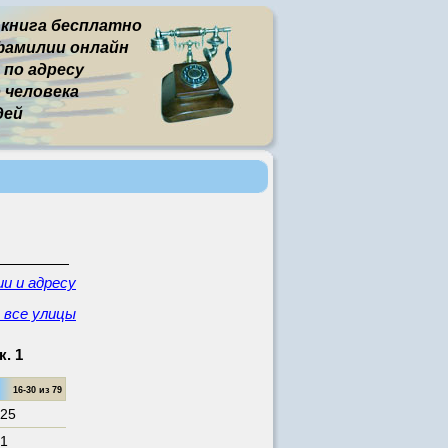
 книга бесплатно
фамилии онлайн
 по адресу
человека
дей
и и адресу
- все улицы
к. 1
16-30 из 79
 25
 1