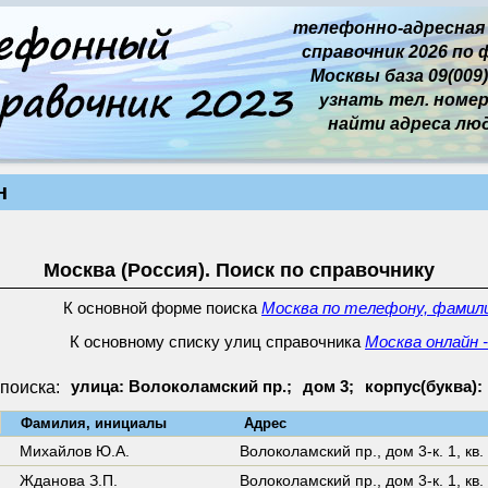
телефонно-адресная
справочник 2026 по 
Москвы база 09(009)
узнать тел. номер 
найти адреса лю
н
Москва (Россия). Поиск по справочнику
К основной форме поиска
Москва по телефону, фамили
К основному списку улиц справочника
Москва онлайн 
поиска:
улица: Волоколамский пр.;
дом 3;
корпус(буква): 
↓
Фамилия, инициалы
Адрес
Михайлов Ю.А.
Волоколамский пр.,
дом 3-к. 1
,
кв.
Жданова З.П.
Волоколамский пр.,
дом 3-к. 1
,
кв.