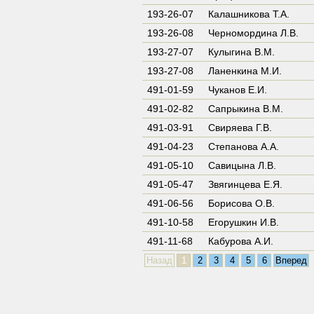
193-26-07
Калашникова Т.А.
193-26-08
Черномордина Л.В.
193-27-07
Кулыгина В.М.
193-27-08
Ланенкина М.И.
491-01-59
Чуканов Е.И.
491-02-82
Сапрыкина В.М.
491-03-91
Свиряева Г.В.
491-04-23
Степанова А.А.
491-05-10
Савицына Л.В.
491-05-47
Звягинцева Е.Я.
491-06-56
Борисова О.В.
491-10-58
Егорушкин И.В.
491-11-68
Кабурова А.И.
Назад
1
2
3
4
5
6
Вперед