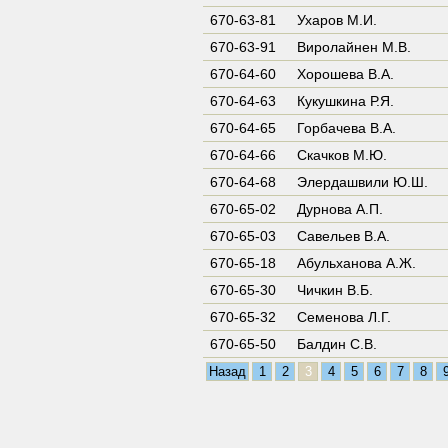
670-63-81
Ухаров М.И.
670-63-91
Виролайнен М.В.
670-64-60
Хорошева В.А.
670-64-63
Кукушкина Р.Я.
670-64-65
Горбачева В.А.
670-64-66
Скачков М.Ю.
670-64-68
Элердашвили Ю.Ш.
670-65-02
Дурнова А.П.
670-65-03
Савельев В.А.
670-65-18
Абульханова А.Ж.
670-65-30
Чичкин В.Б.
670-65-32
Семенова Л.Г.
670-65-50
Балдин С.В.
Назад
1
2
3
4
5
6
7
8