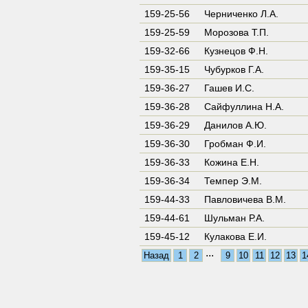
159-25-56
Черниченко Л.А.
159-25-59
Морозова Т.П.
159-32-66
Кузнецов Ф.Н.
159-35-15
Чубурков Г.А.
159-36-27
Гашев И.С.
159-36-28
Сайфуллина Н.А.
159-36-29
Данилов А.Ю.
159-36-30
Гробман Ф.И.
159-36-33
Кожина Е.Н.
159-36-34
Темпер Э.М.
159-44-33
Павловичева В.М.
159-44-61
Шульман Р.А.
159-45-12
Кулакова Е.И.
...
Назад
1
2
9
10
11
12
13
1