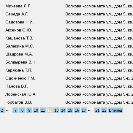
Михеева Л.Я.
Волкова космонавта ул.,
дом 5
,
кв
Середа А.Г.
Волкова космонавта ул.,
дом 5
,
кв
Садовова Н.И.
Волкова космонавта ул.,
дом 5
,
кв
Аксенов О.Ю.
Волкова космонавта ул.,
дом 5
,
кв
Кашанова Т.В.
Волкова космонавта ул.,
дом 5
,
кв
Балакина М.С.
Волкова космонавта ул.,
дом 5
,
кв
Шадрова М.А.
Волкова космонавта ул.,
дом 5
,
кв
Болдырева В.Н.
Волкова космонавта ул.,
дом 5
,
кв
Карякина Т.П.
Волкова космонавта ул.,
дом 5
,
кв
Одокиенко Г.М.
Волкова космонавта ул.,
дом 5-к. 
Панова В.Г.
Волкова космонавта ул.,
дом 5
,
кв
Лобенская Ю.А.
Волкова космонавта ул.,
дом 5-к. 
Горбатов В.В.
Волкова космонавта ул.,
дом 5-к. 
...
...
2
7
8
9
10
11
12
13
14
15
16
17
21
22
Вперед