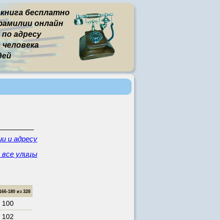
 книга бесплатно
фамилии онлайн
 по адресу
человека
дей
и и адресу
- все улицы
6-180 из 328
. 100
. 102