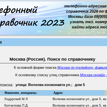
телефонно-адресная
справочник 2026 по 
Москвы база 09(009)
узнать тел. номер 
найти адреса лю
н
Москва (Россия). Поиск по справочнику
К основной форме поиска
Москва по телефону, фамили
К основному списку улиц справочника
Москва онлайн 
поиска:
улица: Волкова космонавта ул.;
дом 5
↓
Фамилия, инициалы
Адрес
16
Ходурский М.Л.
Волкова космонавта ул.,
дом 5
,
кв
Копчелова П.Д.
Волкова космонавта ул.,
дом 5
,
кв