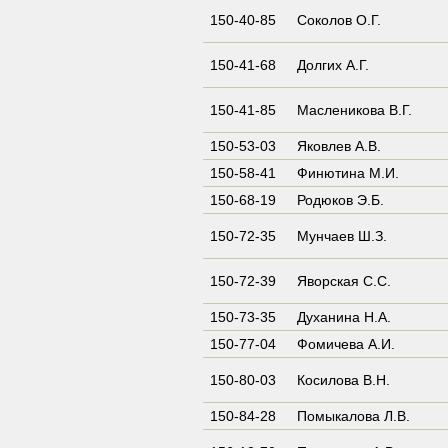
150-40-85
Соколов О.Г.
150-41-68
Долгих А.Г.
150-41-85
Масленикова В.Г.
150-53-03
Яковлев А.В.
150-58-41
Финютина М.И.
150-68-19
Родюков Э.Б.
150-72-35
Мунчаев Ш.З.
150-72-39
Яворская С.С.
150-73-35
Духанина Н.А.
150-77-04
Фомичева А.И.
150-80-03
Косилова В.Н.
150-84-28
Помыкалова Л.В.