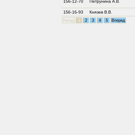
156-12-70
Петрунина А.В.
156-16-93
Князев В.В.
Назад
1
2
3
4
5
Вперед