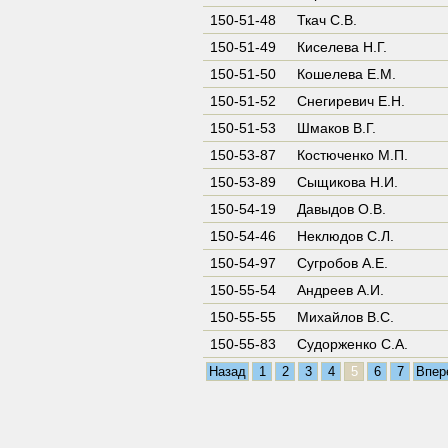
150-51-48
Ткач С.В.
150-51-49
Киселева Н.Г.
150-51-50
Кошелева Е.М.
150-51-52
Снегиревич Е.Н.
150-51-53
Шмаков В.Г.
150-53-87
Костюченко М.П.
150-53-89
Сыщикова Н.И.
150-54-19
Давыдов О.В.
150-54-46
Неклюдов С.Л.
150-54-97
Сугробов А.Е.
150-55-54
Андреев А.И.
150-55-55
Михайлов В.С.
150-55-83
Судорженко С.А.
Назад
1
2
3
4
5
6
7
Впер